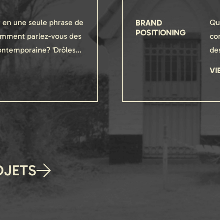
en une seule phrase de
BRAND
Qua
POSITIONING
comment parlez-vous des
co
ontemporaine? 'Drôles…
de
VI
OJETS