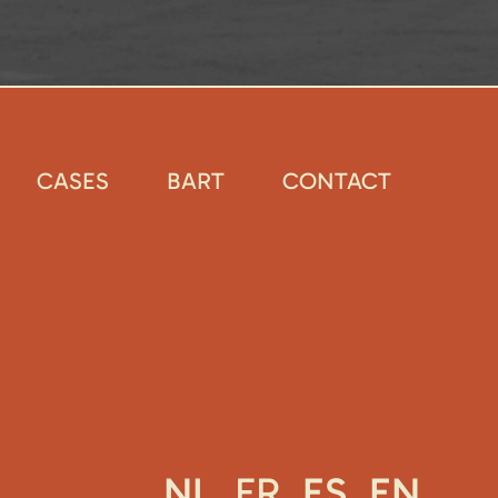
CASES
BART
CONTACT
NL
FR
ES
EN