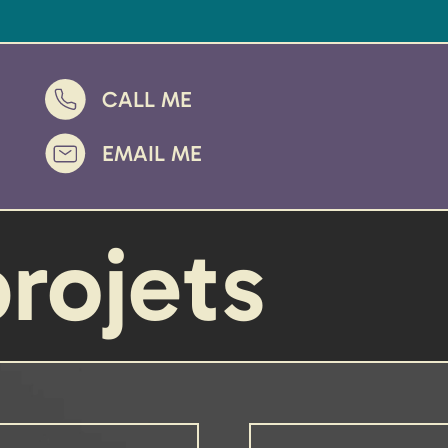
CALL ME
EMAIL ME
projets