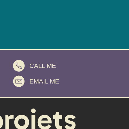
CALL ME
EMAIL ME
projets