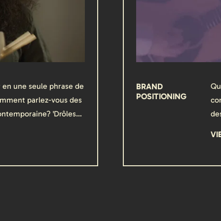
en une seule phrase de
BRAND
Qua
POSITIONING
comment parlez-vous des
co
ontemporaine? 'Drôles…
de
VI